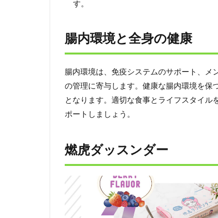
す。
3
腸
内
腸内環境と全身の健康
環
境
と
腸内環境は、免疫システムのサポート、メ
全
身
の管理に寄与します。健康な腸内環境を保
の
となります。適切な食事とライフスタイル
健
康
ポートしましょう。
4
燃
燃虎ダッスンダー
虎
ダ
ッ
ス
ン
ダ
ー