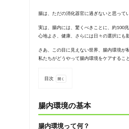
腸は、ただの消化器官に過ぎないと思って
実は、腸内には、驚くべきことに、約100
心地よさ、健康、さらには日々の選択にも
さあ、この目に見えない世界、腸内環境が
私たちがどうやって腸内環境をケアするこ
目次
1
腸
内
腸内環境の基本
環
境
の
基
腸内環境って何？