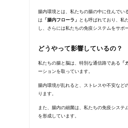
本
1.1
腸内環境とは、私たちの腸の中に住んでい
腸内
は
「腸内フローラ」
とも呼ばれており、私
環境
し、さらには私たちの免疫システムをサポ
って
何？
1.2
どうやって影響しているの？
どう
やっ
私たちの腸と脳は、特別な通信路である
「
て影
響し
ーションを取っています。
てい
る
腸内環境が乱れると、ストレスや不安など
の？
ります。
2
腸
また、腸内の細菌は、私たちの免疫システ
内
を形成しています。
フ
ロ