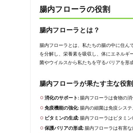
ー
ラ
腸内フローラの役割
の
役
割
腸内フローラとは？
2.1
腸内
腸内フローラとは、私たちの腸の中に住ん
フロ
を分解し、栄養素を吸収し、体にエネルギ
ーラ
と
菌やウイルスから私たちを守るバリアを形
は？
2.2
腸内フローラが果たす主な役割
腸内
フロ
ーラ
消化のサポート:
腸内フローラは食物の消
が果
免疫機能の強化:
腸内の細菌は免疫システ
たす
主な
ビタミンの生成:
腸内フローラはビタミン
役割
保護バリアの形成:
腸内フローラは有害な
は？