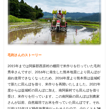
毛利さんのストーリー
2015年までは阿蘇郡西原村の棚田で米作りを行っていた毛利
秀幸さんですが、2016年に発生した熊本地震により田んぼが
崩れ使用できなくなったため、2016年度より熊本県は益城町
で新たに田んぼを借り、米作りを再開いたしました。2021年
度からは益城町の田んぼに加え、南阿蘇村でも田んぼを借り
受け、米作りを行っています。この南阿蘇の田んぼは別農家
さんが以前、自然栽培でお米を作っていた田んぼです。それ
以前は15年ほど耕作放棄地だったそうなので、少なくとも
24