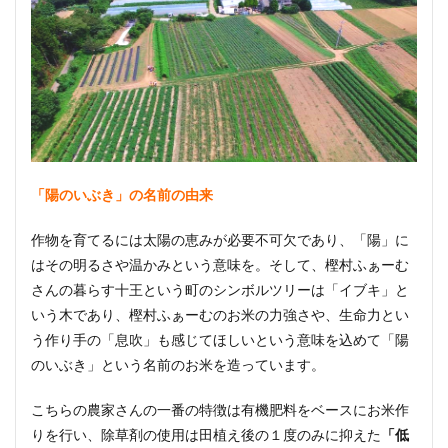
「陽のいぶき」の名前の由来
作物を育てるには太陽の恵みが必要不可欠であり、「陽」に
はその明るさや温かみという意味を。そして、樫村ふぁーむ
さんの暮らす十王という町のシンボルツリーは「イブキ」と
いう木であり、樫村ふぁーむのお米の力強さや、生命力とい
う作り手の「息吹」も感じてほしいという意味を込めて「陽
のいぶき」という名前のお米を造っています。
こちらの農家さんの一番の特徴は有機肥料をベースにお米作
りを行い、除草剤の使用は田植え後の１度のみに抑えた
「低